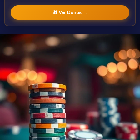
🎁 Ver Bônus →