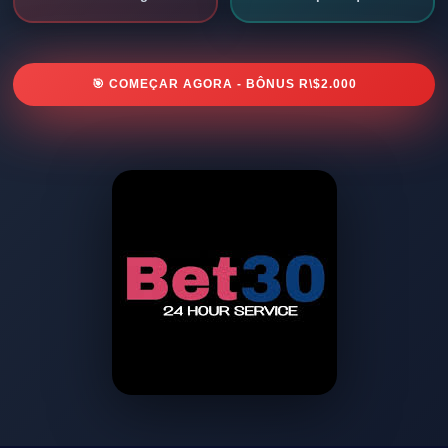
🎯 COMEÇAR AGORA - BÔNUS R\$2.000