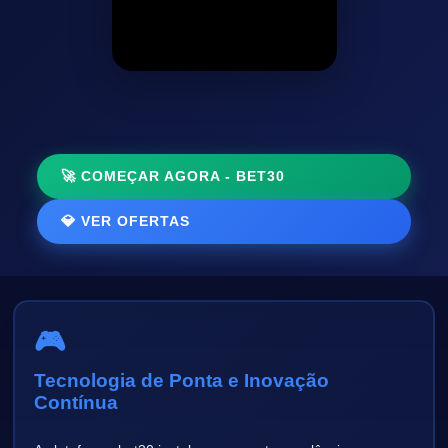
🚀 COMEÇAR AGORA - BET30
💎 VER OFERTAS
🎮
Tecnologia de Ponta e Inovação
Contínua