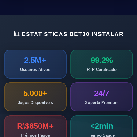
📊 ESTATÍSTICAS BET30 INSTALAR
2.5M+
99.2%
Usuários Ativos
RTP Certificado
5.000+
24/7
Jogos Disponíveis
Suporte Premium
R\$850M+
<2min
Prêmios Pagos
Tempo Saque