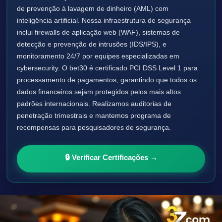
de prevenção à lavagem de dinheiro (AML) com
inteligência artificial. Nossa infraestrutura de segurança
inclui firewalls de aplicação web (WAF), sistemas de
detecção e prevenção de intrusões (IDS/IPS), e
monitoramento 24/7 por equipes especializadas em
cybersecurity. O bet30 é certificado PCI DSS Level 1 para
processamento de pagamentos, garantindo que todos os
dados financeiros sejam protegidos pelos mais altos
padrões internacionais. Realizamos auditorias de
penetração trimestrais e mantemos programa de
recompensas para pesquisadores de segurança.
🔒 Verificar Certificações →