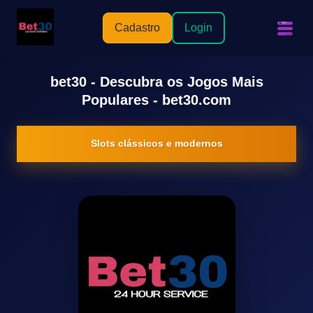
Cadastro
Login
bet30 - Descubra os Jogos Mais
Populares - bet30.com
Slots clássicos e modernos