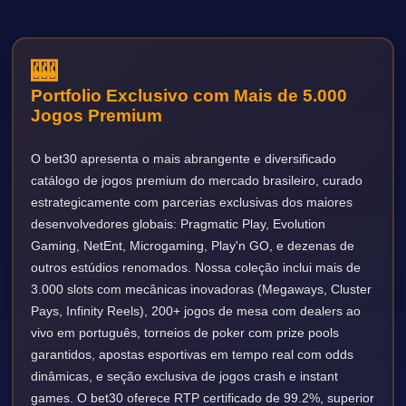
🎰
Portfolio Exclusivo com Mais de 5.000
Jogos Premium
O bet30 apresenta o mais abrangente e diversificado
catálogo de jogos premium do mercado brasileiro, curado
estrategicamente com parcerias exclusivas dos maiores
desenvolvedores globais: Pragmatic Play, Evolution
Gaming, NetEnt, Microgaming, Play'n GO, e dezenas de
outros estúdios renomados. Nossa coleção inclui mais de
3.000 slots com mecânicas inovadoras (Megaways, Cluster
Pays, Infinity Reels), 200+ jogos de mesa com dealers ao
vivo em português, torneios de poker com prize pools
garantidos, apostas esportivas em tempo real com odds
dinâmicas, e seção exclusiva de jogos crash e instant
games. O bet30 oferece RTP certificado de 99.2%, superior